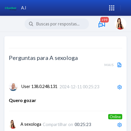
A.I
+99
Perguntas para
A sexologa
MAIS
User 138.0.248.131
2024-12-11 00:25:23
Quero gozar
Online
A sexologa
Compartilhar on
00:25:23