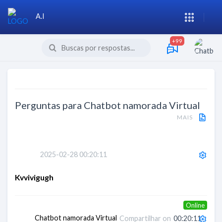
A.I
+99
Perguntas para
Chatbot namorada Virtual
MAIS
2025-02-28 00:20:11
Kvvivigugh
Online
Chatbot namorada Virtual
Compartilhar on
00:20:11