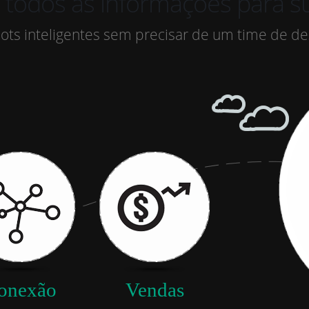
s as informações para sua aná
ots inteligentes sem precisar de um time de d
onexão
Vendas