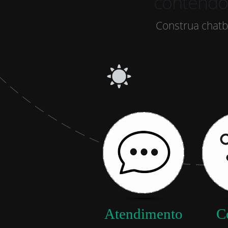
todo
Construa chatb
Atendimento
C