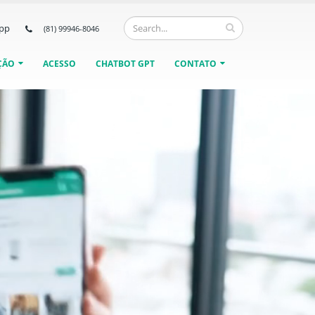
pp
(81) 99946-8046
ÇÃO
ACESSO
CHATBOT GPT
CONTATO