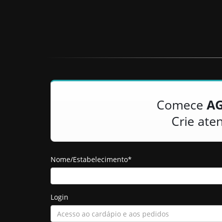
Comece
A
Crie at
Nome/Estabelecimento*
Login