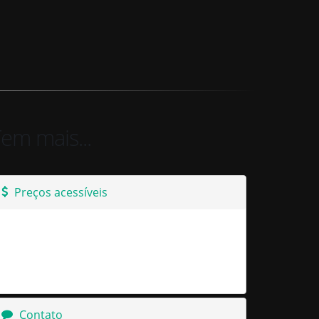
em mais...
Preços acessíveis
Cada projeto tem suas peculiaridades, para
darmos um orçamento mais adequeado
precisamos sentar para conversar e definirmos
o melhor caminho a seguir, JUNTOS!
Contato