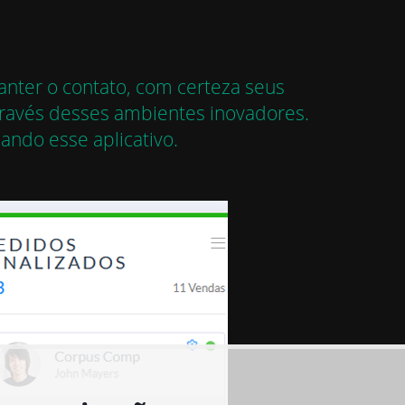
nter o contato, com certeza seus
ravés desses ambientes inovadores.
ando esse aplicativo.