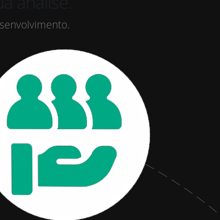
lise.
esenvolvimento.