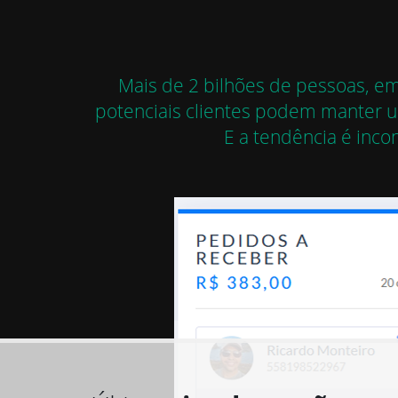
Mais de 2 bilhões de pessoas, e
potenciais clientes podem manter 
E a tendência é inco