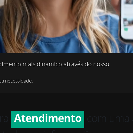
dimento mais dinâmico através do nosso
ua necessidade.
Vendas
Atendimento
a
Serviços
com uma área admi
Vendas